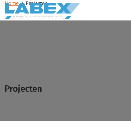
Home
/
Projecten
Producten
Snelroldeuren
Binnendeuren
Buitendeuren
Fooddeuren
Spiraaldeuren
Koel en vriesdeuren
Deuren voor speciale toepassingen
Overheaddeuren
Speedroller
Brandwerende deuren
Pendeldeuren
Industriedeuren
Projecten
Strokengordijnen
Snelloopdeuren
Speeddeuren
Diensten
Onderhoud en keuringen
Montage
Storing en reparatie