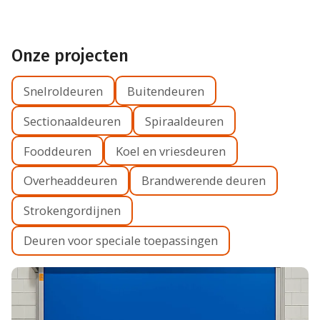
Projecten
Over ons
Vacatures
Nieuws
Onze projecten
Dealerlogin
Contact
Snelroldeuren
Buitendeuren
Sectionaaldeuren
Spiraaldeuren
Fooddeuren
Koel en vriesdeuren
Overheaddeuren
Brandwerende deuren
Strokengordijnen
Deuren voor speciale toepassingen