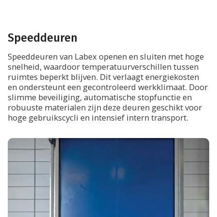
Projecten
Over ons
Vacatures
Nieuws
Speeddeuren
Dealerlogin
Contact
Speeddeuren van Labex openen en sluiten met hoge
snelheid, waardoor temperatuurverschillen tussen
ruimtes beperkt blijven. Dit verlaagt energiekosten
en ondersteunt een gecontroleerd werkklimaat. Door
slimme beveiliging, automatische stopfunctie en
robuuste materialen zijn deze deuren geschikt voor
hoge gebruikscycli en intensief intern transport.