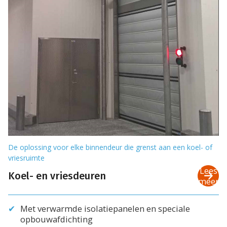
De oplossing voor elke binnendeur die grenst aan een koel- of
vriesruimte
Lees
Koel- en vriesdeuren
meer
Met verwarmde isolatiepanelen en speciale
opbouwafdichting