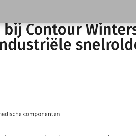
ij Contour Winterswijk | Labex S2010SEL
 bij Contour Winter
industriële snelrol
 medische componenten