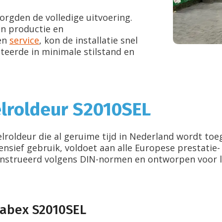
rgden de volledige uitvoering.
an productie en
en
service
, kon de installatie snel
teerde in minimale stilstand en
elroldeur S2010SEL
roldeur die al geruime tijd in Nederland wordt toe
nsief gebruik, voldoet aan alle Europese prestatie
construeerd volgens DIN-normen en ontworpen voor l
Labex S2010SEL