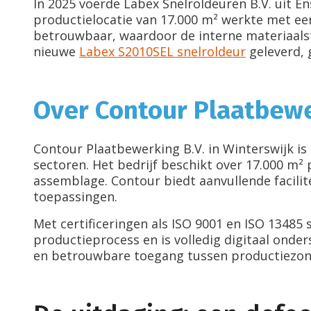
Montage
In 2025 voerde Labex Snelroldeuren B.V. uit E
Storing en reparatie
productielocatie van 17.000 m² werkte met e
Projecten
betrouwbaar, waardoor de interne materiaal
Over ons
nieuwe
Labex S2010SEL snelroldeur
geleverd,
Vacatures
Nieuws
Dealerlogin
Over Contour Plaatbewe
Contact
Contour Plaatbewerking B.V. in Winterswijk 
sectoren. Het bedrijf beschikt over 17.000 m²
assemblage. Contour biedt aanvullende facili
toepassingen.
Met certificeringen als ISO 9001 en ISO 13485
productieprocess en is volledig digitaal onde
en betrouwbare toegang tussen productiezones 