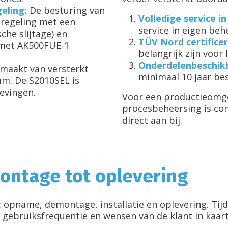
eling:
De besturing van
Volledige service i
eregeling met een
service in eigen beh
che slijtage) en
TÜV Nord certifice
 (met AK500FUE-1
belangrijk zijn voor
Onderdelenbeschik
emaakt van versterkt
minimaal 10 jaar be
mm. De S2010SEL is
evingen.
Voor een productieomge
procesbeheersing is con
direct aan bij.
ontage tot oplevering
n: opname, demontage, installatie en oplevering. T
 gebruiksfrequentie en wensen van de klant in kaar