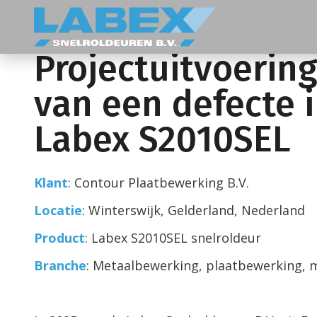
Home
/
Projecten
/
Snelroldeur vervangen b
Producten
Snelroldeuren
Projectuitvoering
Binnendeuren
Buitendeuren
Fooddeuren
van een defecte 
Spiraaldeuren
Koel en vriesdeuren
Labex S2010SEL
Deuren voor speciale toepassingen
Overheaddeuren
Speedroller
Klant
: Contour Plaatbewerking B.V.
Brandwerende deuren
Pendeldeuren
Locatie
: Winterswijk, Gelderland, Nederland
Industriedeuren
Strokengordijnen
Product
: Labex S2010SEL snelroldeur
Snelloopdeuren
Branche
: Metaalbewerking, plaatbewerking,
Speeddeuren
Diensten
Onderhoud en keuringen