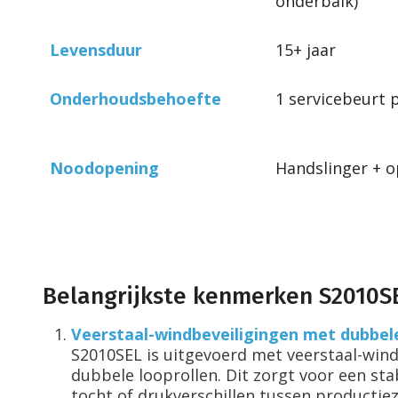
onderbalk)
Levensduur
15+ jaar
Onderhoudsbehoefte
1 servicebeurt p
Noodopening
Handslinger + o
Belangrijkste kenmerken S2010S
Veerstaal-windbeveiligingen met dubbele
S2010SEL is uitgevoerd met veerstaal-win
dubbele looprollen. Dit zorgt voor een sta
tocht of drukverschillen tussen productie