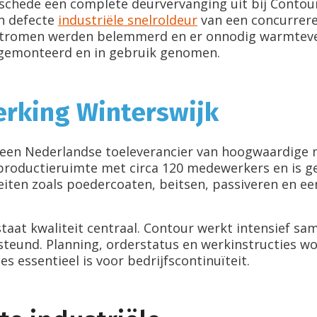
nschede een complete deurvervanging uit bij Contou
en defecte
industriële snelroldeur
van een concurrere
stromen werden belemmerd en er onnodig warmtever
 gemonteerd en in gebruik genomen.
rking Winterswijk
is een Nederlandse toeleverancier van hoogwaardig
 productieruimte met circa 120 medewerkers en is ge
teiten zoals poedercoaten, beitsen, passiveren en 
 staat kwaliteit centraal. Contour werkt intensief 
rsteund. Planning, orderstatus en werkinstructies 
essentieel is voor bedrijfscontinuïteit.