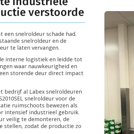
te industriële
ductie verstoorde
 een snelroldeur schade had.
staande snelroldeur en de
eur te laten vervangen.
 interne logistiek en leidde tot
ingen waar nauwkeurigheid en
 een storende deur direct impact
 bedrijf al Labex snelroldeuren
 S2010SEL snelroldeur voor de
satie ruimschoots bewezen als
intensief industrieel gebruik.
r veilig te demonteren, de
e stellen, zodat de productie zo