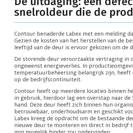
De uitdaging: een defec
snelroldeur die de pro
Contour benaderde Labex met een melding dat
Gezien de kosten van het herstellen van de be
leeftijd van de deur is ervoor gekozen om de d
De storende deur veroorzaakte vertraging in de
ongewenst energieverlies. In productieomgev
temperatuurbeheersing belangrijk zijn, heeft
op de bedrijfscontinuïteit.
Contour heeft op meerdere locaties binnen het
in gebruik, hierdoor lag een overstap naar de
hand. Deze deur heeft zich binnen hun organi
betrouwbaar, onderhoudsarm en geschikt voor 
Labex kreeg de opdracht om de bestaande deu
nieuwe deur te monteren en direct in bedrijf t
min mogelijk hinder zou ondervinden.