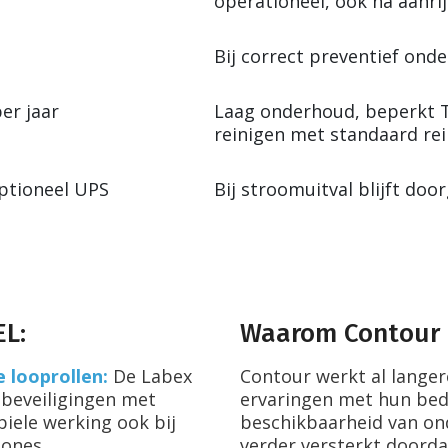
operationeel, ook na aanrij
Bij correct preventief ond
er jaar
Laag onderhoud, beperkt T
reinigen met standaard re
ptioneel UPS
Bij stroomuitval blijft doo
EL:
Waarom Contour 
 looprollen:
De Labex
Contour werkt al langer
dbeveiligingen met
ervaringen met hun bed
biele werking ook bij
beschikbaarheid van on
zones.
verder versterkt doorda