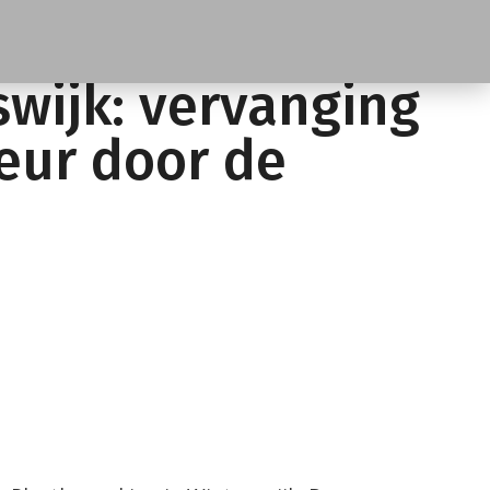
swijk: vervanging
deur door de