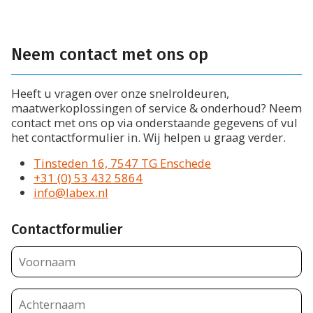
Projecten
Over ons
Vacatures
Nieuws
Neem contact met ons op
Dealerlogin
Contact
Heeft u vragen over onze snelroldeuren,
maatwerkoplossingen of service & onderhoud? Neem
contact met ons op via onderstaande gegevens of vul
het contactformulier in. Wij helpen u graag verder.
Tinsteden 16, 7547 TG Enschede
+31 (0) 53 432 5864
info@labex.nl
Contactformulier