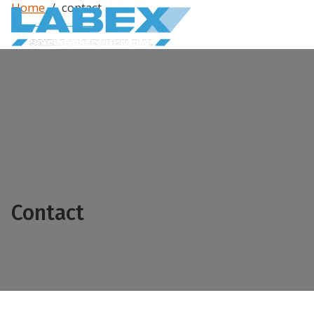
Home
/
contact
Producten
Snelroldeuren
Binnendeuren
Buitendeuren
Fooddeuren
Spiraaldeuren
Koel en vriesdeuren
Deuren voor speciale toepassingen
Overheaddeuren
Speedroller
Brandwerende deuren
Pendeldeuren
Industriedeuren
Contact
Strokengordijnen
Snelloopdeuren
Speeddeuren
Diensten
Onderhoud en keuringen
Montage
Storing en reparatie