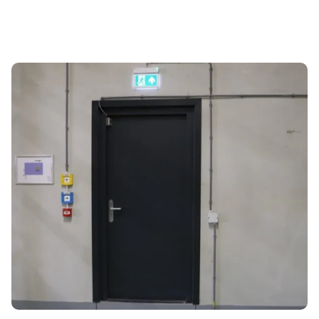
Projecten
Over ons
Vacatures
Nieuws
Dealerlogin
Contact