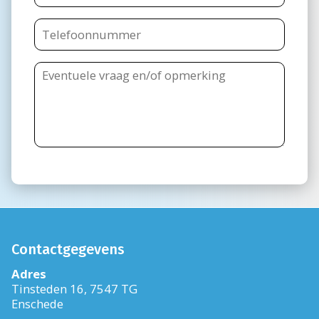
Contactgegevens
Adres
Tinsteden 16, 7547 TG
Enschede