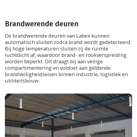
Projecten
Over ons
Vacatures
Nieuws
Brandwerende deuren
Dealerlogin
Contact
De brandwerende deuren van Labex kunnen
automatisch sluiten zodra brand wordt gedetecteerd.
Bij hoge temperaturen sluiten zij de ruimte
luchtdicht af, waardoor brand- en rookverspreiding
worden beperkt. Dit draagt bij aan veilige
compartimentering en voldoet aan geldende
brandveiligheidseisen binnen industrie, logistiek en
utiliteitsbouw.