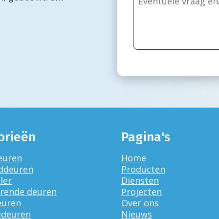
orieën
Pagina's
euren
Home
ddeuren
Producten
ler
Diensten
rende deuren
Projecten
euren
Over ons
edeuren
Nieuws