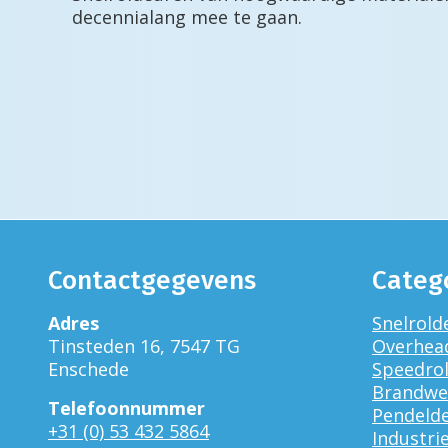
decennialang mee te gaan.
Contactgegevens
Categ
Adres
Snelrold
Tinsteden 16, 7547 TG
Overhea
Enschede
Speedrol
Brandwe
Telefoonnummer
Pendeld
+31 (0) 53 432 5864
Industri