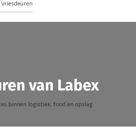
 vriesdeuren
uren van Labex
s binnen logistiek, food en opslag.