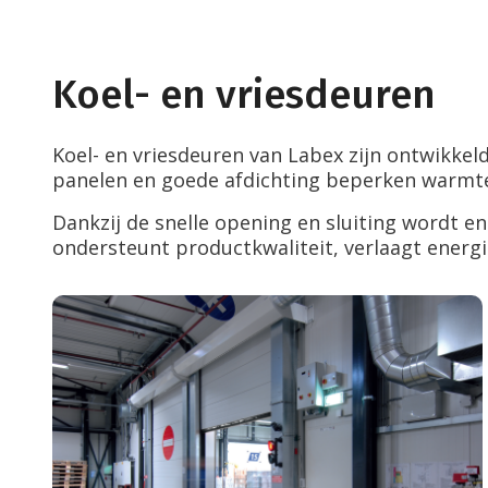
Montage
Storing en reparatie
Projecten
Over ons
Koel- en vriesdeuren
Vacatures
Nieuws
Dealerlogin
Koel- en vriesdeuren van Labex zijn ontwikkel
Contact
panelen en goede afdichting beperken warmt
Dankzij de snelle opening en sluiting wordt en
ondersteunt productkwaliteit, verlaagt energi