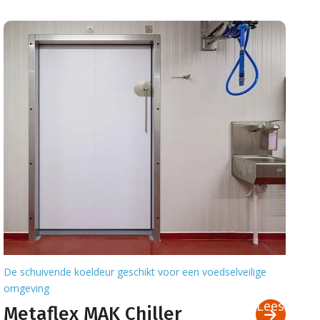
De schuivende koeldeur geschikt voor een voedselveilige
omgeving
Lees
Metaflex MAK Chiller