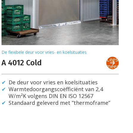
De flexibele deur voor vries- en koelsituaties
Lees
A 4012 Cold
meer
De deur voor vries en koelsituaties
Warmtedoorgangscoëfficiënt van 2,4
W/m²K volgens DIN EN ISO 12567
Standaard geleverd met ”thermoframe”