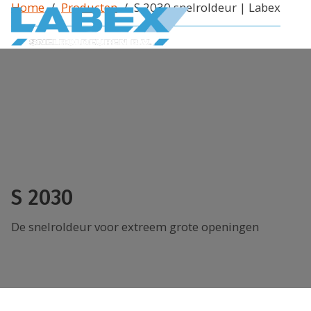
Home
/
Producten
/
S 2030 snelroldeur | Labex
Producten
Snelroldeuren
Binnendeuren
Buitendeuren
Fooddeuren
Spiraaldeuren
Koel en vriesdeuren
Deuren voor speciale toepassingen
Overheaddeuren
Speedroller
Brandwerende deuren
Pendeldeuren
S 2030
Industriedeuren
Strokengordijnen
Snelloopdeuren
De snelroldeur voor extreem grote openingen
Speeddeuren
Diensten
Onderhoud en keuringen
Montage
Storing en reparatie