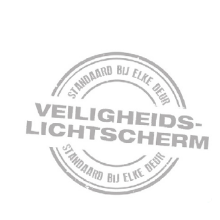
Projecten
Over ons
Vacatures
Nieuws
Dealerlogin
Contact