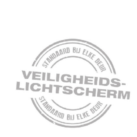
Projecten
Over ons
Vacatures
Nieuws
Dealerlogin
Contact