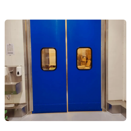
Projecten
Over ons
Vacatures
Nieuws
Dealerlogin
Contact